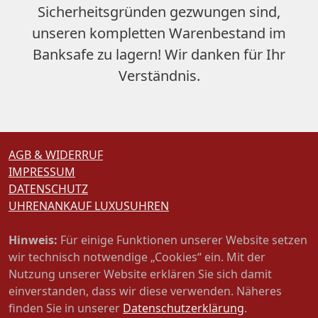
Sicherheitsgründen gezwungen sind,
unseren
kompletten Warenbestand im
Banksafe zu lagern
! Wir danken für Ihr
Verständnis.
AGB & WIDERRUF
IMPRESSUM
DATENSCHUTZ
UHRENANKAUF LUXUSUHREN
Hinweis:
Für einige Funktionen unserer Website setzen
wir technisch notwendige „Cookies“ ein. Mit der
Nutzung unserer Website erklären Sie sich damit
einverstanden, dass wir diese verwenden. Näheres
finden Sie in unserer
Datenschutzerklärung
.