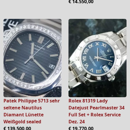
€ 14.550,00
Patek Philippe 5713 sehr
Rolex 81319 Lady
seltene Nautilus
Datejust Pearlmaster 34
Diamant Lünette
Full Set + Rolex Service
Weißgold sealed
Dez. 24
€ 139.500,00
€ 19.770,00