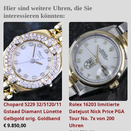
Hier sind weitere Uhren, die Sie
interessieren könnten:
Chopard 5229 32/5120/11
Rolex 16203 limitierte
Gstaad Diamant Lünette
Datejust Nick Price PGA
Gelbgold orig. Goldband
Tour No. 7x von 200
€ 9.850,00
Uhren