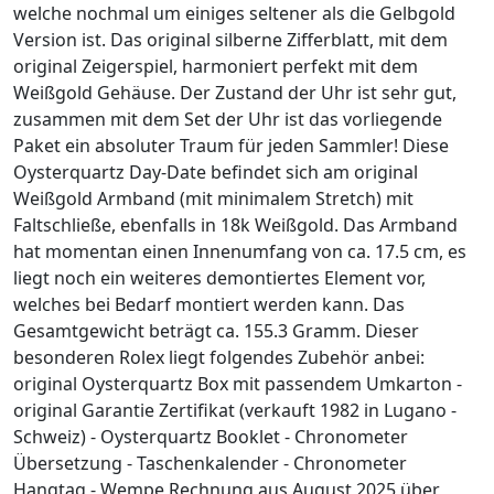
welche nochmal um einiges seltener als die Gelbgold
Version ist. Das original silberne Zifferblatt, mit dem
original Zeigerspiel, harmoniert perfekt mit dem
Weißgold Gehäuse. Der Zustand der Uhr ist sehr gut,
zusammen mit dem Set der Uhr ist das vorliegende
Paket ein absoluter Traum für jeden Sammler! Diese
Oysterquartz Day-Date befindet sich am original
Weißgold Armband (mit minimalem Stretch) mit
Faltschließe, ebenfalls in 18k Weißgold. Das Armband
hat momentan einen Innenumfang von ca. 17.5 cm, es
liegt noch ein weiteres demontiertes Element vor,
welches bei Bedarf montiert werden kann. Das
Gesamtgewicht beträgt ca. 155.3 Gramm. Dieser
besonderen Rolex liegt folgendes Zubehör anbei:
original Oysterquartz Box mit passendem Umkarton -
original Garantie Zertifikat (verkauft 1982 in Lugano -
Schweiz) - Oysterquartz Booklet - Chronometer
Übersetzung - Taschenkalender - Chronometer
Hangtag - Wempe Rechnung aus August 2025 über