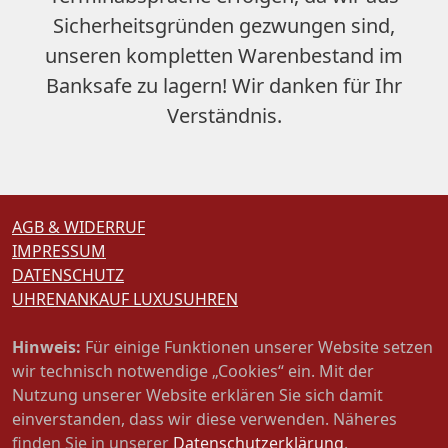
Sicherheitsgründen gezwungen sind,
unseren
kompletten Warenbestand im
Banksafe zu lagern
! Wir danken für Ihr
Verständnis.
AGB & WIDERRUF
IMPRESSUM
DATENSCHUTZ
UHRENANKAUF LUXUSUHREN
Hinweis:
Für einige Funktionen unserer Website setzen
wir technisch notwendige „Cookies“ ein. Mit der
Nutzung unserer Website erklären Sie sich damit
einverstanden, dass wir diese verwenden. Näheres
finden Sie in unserer
Datenschutzerklärung
.