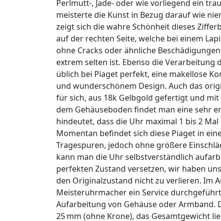
Perlmutt-, Jade- oder wie vorliegend ein trau
meisterte die Kunst in Bezug darauf wie nie
zeigt sich die wahre Schönheit dieses Ziffe
auf der rechten Seite, welche bei einem Lapis
ohne Cracks oder ähnliche Beschädigungen, 
extrem selten ist. Ebenso die Verarbeitun
üblich bei Piaget perfekt, eine makellose K
und wunderschönem Design. Auch das origin
für sich, aus 18k Gelbgold gefertigt und mi
dem Gehäuseboden findet man eine sehr e
hindeutet, dass die Uhr maximal 1 bis 2 Mal 
Momentan befindet sich diese Piaget in ein
Tragespuren, jedoch ohne größere Einsch
kann man die Uhr selbstverständlich aufarb
perfekten Zustand versetzen, wir haben un
den Originalzustand nicht zu verlieren. Im
Meisteruhrmacher ein Service durchgeführt
Aufarbeitung von Gehäuse oder Armband. 
25 mm (ohne Krone), das Gesamtgewicht lie