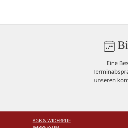
Bi
Eine Be
Terminabspra
unseren
kom
AGB & WIDERRUF
IMPRESSUM