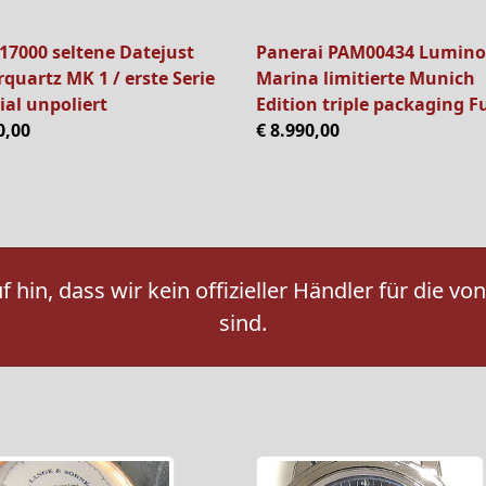
17000 seltene Datejust
Panerai PAM00434 Lumino
quartz MK 1 / erste Serie
Marina limitierte Munich
ial unpoliert
Edition triple packaging Fu
0,00
€ 8.990,00
 hin, dass wir kein offizieller Händler für die
sind.