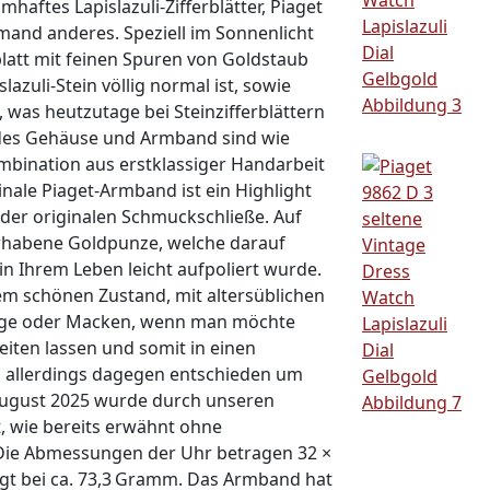
mhaftes Lapislazuli-Zifferblätter, Piaget
mand anderes. Speziell im Sonnenlicht
rblatt mit feinen Spuren von Goldstaub
lazuli-Stein völlig normal ist, sowie
was heutzutage bei Steinzifferblättern
g des Gehäuse und Armband sind wie
ombination aus erstklassiger Handarbeit
ale Piaget-Armband ist ein Highlight
t der originalen Schmuckschließe. Auf
rhabene Goldpunze, welche darauf
in Ihrem Leben leicht aufpoliert wurde.
em schönen Zustand, mit altersüblichen
läge oder Macken, wenn man möchte
eiten lassen und somit in einen
s allerdings dagegen entschieden um
 August 2025 wurde durch unseren
, wie bereits erwähnt ohne
Die Abmessungen der Uhr betragen 32 ×
gt bei ca. 73,3 Gramm. Das Armband hat