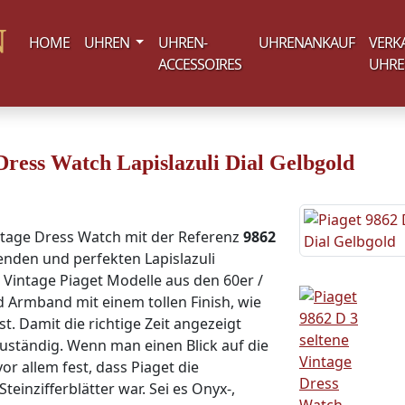
(current)
HOME
UHREN
UHREN-
UHRENANKAUF
VERK
ACCESSOIRES
UHR
 Dress Watch Lapislazuli Dial Gelbgold
ntage Dress Watch mit der Referenz
9862
nden und perfekten Lapislazuli
n Vintage Piaget Modelle aus den 60er /
d Armband mit einem tollen Finish, wie
t. Damit die richtige Zeit angezeigt
zuständig. Wenn man einen Blick auf die
vor allem fest, dass Piaget die
inzifferblätter war. Sei es Onyx-,