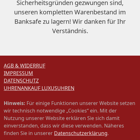
Sicherheitsgründen gezwungen sind,
unseren
kompletten Warenbestand im
Banksafe zu lagern
! Wir danken für Ihr
Verständnis.
AGB & WIDERRUF
IMPRESSUM
DATENSCHUTZ
UHRENANKAUF LUXUSUHREN
Hinweis:
Für einige Funktionen unserer Website setzen
wir technisch notwendige „Cookies“ ein. Mit der
Nutzung unserer Website erklären Sie sich damit
einverstanden, dass wir diese verwenden. Näheres
finden Sie in unserer
Datenschutzerklärung
.