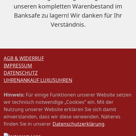
unseren
kompletten Warenbestand im
Banksafe zu lagern
! Wir danken für Ihr
Verständnis.
AGB & WIDERRUF
IMPRESSUM
DATENSCHUTZ
UHRENANKAUF LUXUSUHREN
Hinweis:
Für einige Funktionen unserer Website setzen
wir technisch notwendige „Cookies“ ein. Mit der
Nutzung unserer Website erklären Sie sich damit
einverstanden, dass wir diese verwenden. Näheres
finden Sie in unserer
Datenschutzerklärung
.