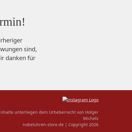
ermin!
rheriger
zwungen sind,
ir danken für
 Inhalte unterliegen dem Urheberrecht von Holger
Michels
nobeluhren-store.de | Copyright 2026