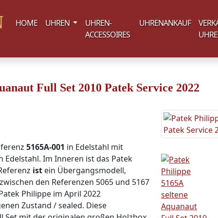
(current)
HOME
UHREN
UHREN-
UHRENANKAUF
VERK
ACCESSOIRES
UHR
uanaut Full Set 2010 Patek Service 2022
eferenz
5165A-001
in Edelstahl mit
n Edelstahl. Im Inneren ist das Patek
 Referenz
ist
ein Übergangsmodell,
 zwischen den Referenzen 5065 und 5167
atek Philippe im April 2022
enen Zustand / sealed. Diese
 Set mit der originalen großen Holzbox