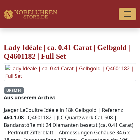
Lady Idéale | ca. 0.41 Carat | Gelbgold |
Q4601182 | Full Set
UKEM16
Aus unserem Archiv:
Jaeger LeCoultre Idéale in 18k Gelbgold | Referenz
460.1.08
- Q4601182 | JLC Quartzwerk Cal. 608 |
Bandanstöße mit 24 Diamanten besetzt (ca. 0.41 Carat)
| Perlmutt Zifferblatt | Abmessungen Gehäuse 34.6 x
18 mm - Innenumfang 177 mm - Gesamtgewicht 106