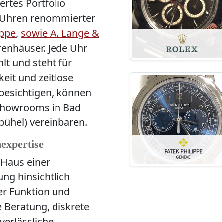
iertes Portfolio
 Uhren renommierter
ippe
,
sowie
A. Lange &
enhäuser. Jede Uhr
lt und steht für
eit und zeitlose
 besichtigen, können
 Showrooms in Bad
bühel) vereinbaren.
expertise
 Haus einer
ng hinsichtlich
her Funktion und
 Beratung, diskrete
verlässliche