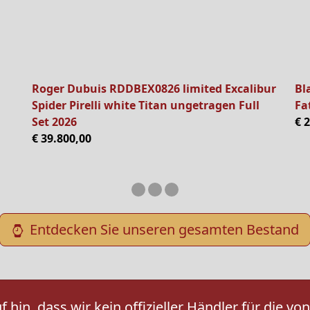
Roger Dubuis RDDBEX0826 limited Excalibur
Bl
Spider Pirelli white Titan ungetragen Full
Fa
Set 2026
€ 
€ 39.800,00
Entdecken Sie unseren gesamten Bestand
 hin, dass wir kein offizieller Händler für die