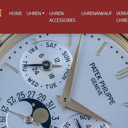
(current)
HOME
UHREN
UHREN-
UHRENANKAUF
VERK
ACCESSOIRES
UHRE