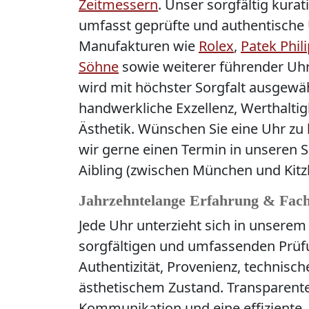
Zeitmessern
. Unser sorgfältig kurat
umfasst geprüfte und authentische
Manufakturen wie
Rolex
,
Patek Phil
Söhne
sowie weiterer führender Uhr
wird mit höchster Sorgfalt ausgewäh
handwerkliche Exzellenz, Werthaltigk
Ästhetik. Wünschen Sie eine Uhr zu
wir gerne einen Termin in unseren
Aibling (zwischen München und Kitz
Jahrzehntelange Erfahrung & Fach
Jede Uhr unterzieht sich in unserem
sorgfältigen und umfassenden Prüfu
Authentizität, Provenienz, technisc
ästhetischem Zustand. Transparente
Kommunikation und eine effiziente, 