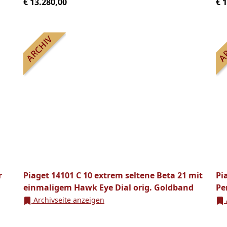
€ 13.280,00
€ 
r
Piaget 14101 C 10 extrem seltene Beta 21 mit
Pi
einmaligem Hawk Eye Dial orig. Goldband
Pe
Archivseite anzeigen