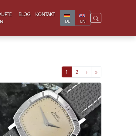
AUFTE
BLOG
KONTAKT
EN
DE
EN
1
2
›
»