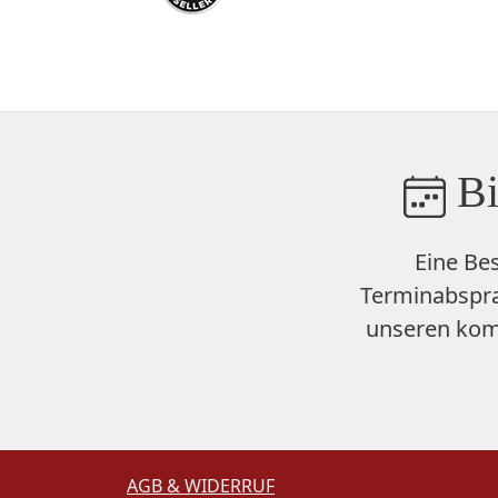
Bi
Eine Be
Terminabspra
unseren
kom
AGB & WIDERRUF