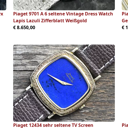
yx
Piaget 9701 A 6 seltene Vintage Dress Watch
Pi
Lapis Lazuli Zifferblatt Weißgold
Ge
€ 8.650,00
€ 
Piaget 12434 sehr seltene TV Screen
Pi