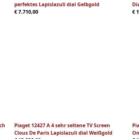
perfektes Lapislazuli dial Gelbgold
Di
€ 7.710,00
€ 
tch
Piaget 12427 A 4 sehr seltene TV Screen
Pi
Clous De Paris Lapislazuli dial Weißgold
On