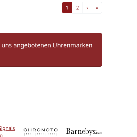
1
2
›
»
 von uns angebotenen Uhrenmarken