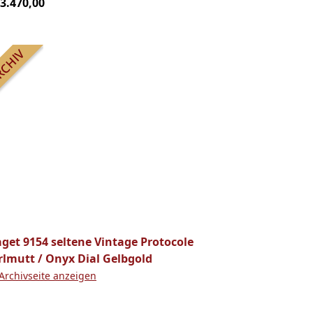
13.470,00
aget 9154 seltene Vintage Protocole
rlmutt / Onyx Dial Gelbgold
Archivseite anzeigen