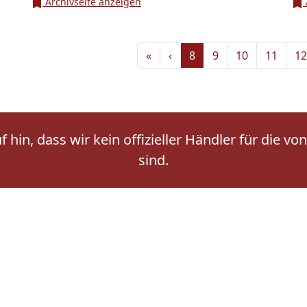
Archivseite anzeigen
«
‹
8
9
10
11
12
 hin, dass wir kein offizieller Händler für die
sind.