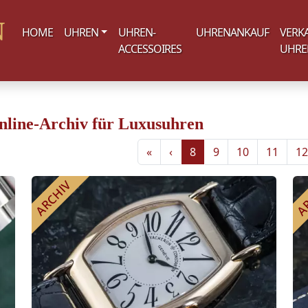
HOME
UHREN
UHREN-
UHRENANKAUF
VERK
ACCESSOIRES
UHRE
nline-Archiv für Luxusuhren
«
‹
8
9
10
11
12