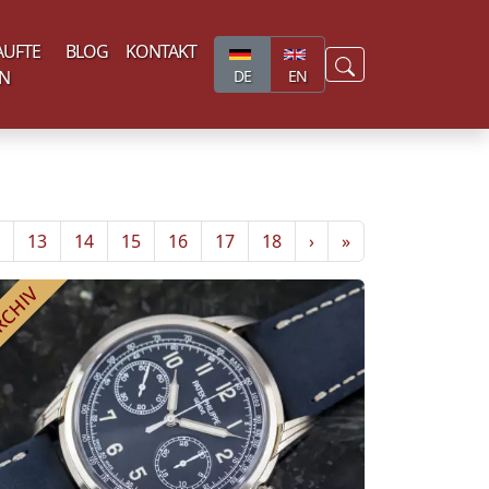
AUFTE
BLOG
KONTAKT
(current)
N
DE
EN
13
14
15
16
17
18
›
»