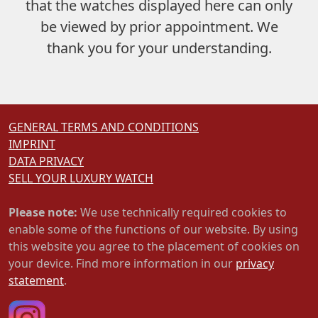
that the watches displayed here can only
be viewed by prior appointment. We
thank you for your understanding.
GENERAL TERMS AND CONDITIONS
IMPRINT
DATA PRIVACY
SELL YOUR LUXURY WATCH
Please note:
We use technically required cookies to
enable some of the functions of our website. By using
this website you agree to the placement of cookies on
your device. Find more information in our
privacy
statement
.