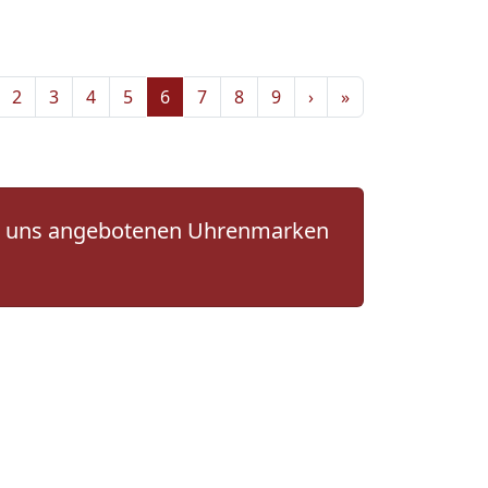
2
3
4
5
6
7
8
9
›
»
 von uns angebotenen Uhrenmarken