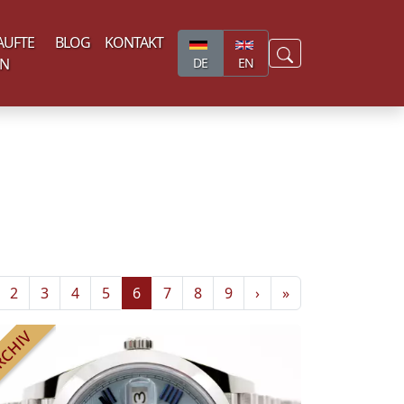
AUFTE
BLOG
KONTAKT
EN
DE
EN
2
3
4
5
6
7
8
9
›
»